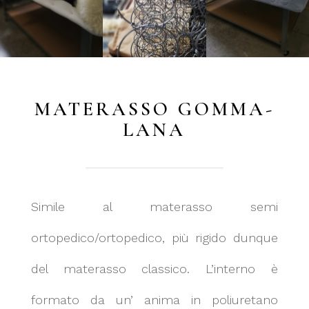
MATERASSO GOMMA-
LANA
Simile al materasso semi
ortopedico/ortopedico, più rigido dunque
del materasso classico. L’interno è
formato da un’ anima in poliuretano