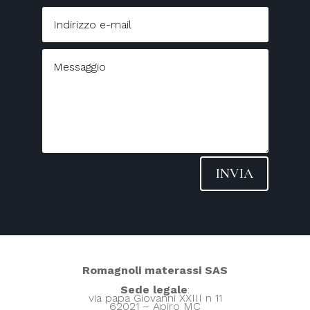
INVIA
Romagnoli materassi SAS
Sede legale
:
via papa Giovanni XXIII n 11
62021 – Apiro MC